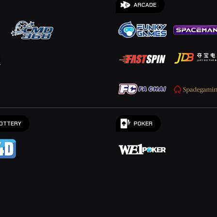
ARCADE
OTTERY
POKER