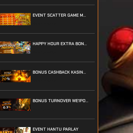
EVENT SCATTER GAME M...
Selengkapnya
HAPPY HOUR EXTRA BON...
Selengkapnya
BONUS CASHBACK KASIN...
Selengkapnya
BONUS TURNOVER WE1PO...
Selengkapnya
EVENT HANTU PARLAY